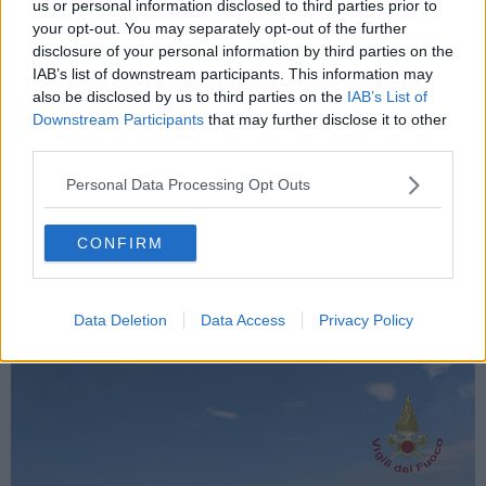
us or personal information disclosed to third parties prior to
your opt-out. You may separately opt-out of the further
disclosure of your personal information by third parties on the
IAB’s list of downstream participants. This information may
also be disclosed by us to third parties on the
IAB’s List of
Le operazioni di spegnimento a Magliano in Toscana
Downstream Participants
that may further disclose it to other
Il terzo fronte di fuoco, adesso in fase di bonifica, è divampato nel
third parties.
primo pomeriggio ad Arezzo, in località Mugliano. L'incendio,
stando alle prime stime, ha interessato 10 ettari di terreno, tra
Personal Data Processing Opt Outs
incolto e seminativo, nei pressi della strada provinciale 21. Per
motivi di sicurezza la viabilità è stata interrotta durante le prime fasi
CONFIRM
di spegnimento.
Sul posto i vigili del fuoco coadiuvati da 4 squadre del Sistema
regionale antincendi boschivi. Presenti anche i carabinieri forestali
e la polizia locale di Arezzo.
Data Deletion
Data Access
Privacy Policy