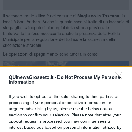
Il secondo fronte attivo è nel comune di
Magliano in Toscana
, in
località Sant'Andrea. Anche in questo caso si tratta di un incendio di
sterpaglie, sviluppatosi ai margini della strada provinciale.
L’intervento ha reso necessaria anche la presenza della Polizia
Municipale per la regolazione del traffico e la sicurezza della
circolazione stradale.
Le operazioni di spegnimento sono tuttora in corso.
QUInewsGrosseto.it -
Do Not Process My Personal
Information
If you wish to opt-out of the sale, sharing to third parties, or
processing of your personal or sensitive information for
targeted advertising by us, please use the below opt-out
section to confirm your selection. Please note that after your
opt-out request is processed you may continue seeing
interest-based ads based on personal information utilized by