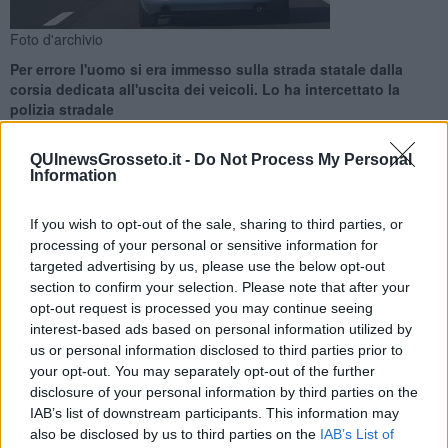
Foto d'archivio
Per errore l'uomo si era immesso sulla strada statale dalla
corsia dedicata all'uscita dei veicoli. Lo ha intercettato la
polizia stradale
QUInewsGrosseto.it -
Do Not Process My Personal
Information
If you wish to opt-out of the sale, sharing to third parties, or
GROSSETO —
Imbocca per errore l'Aurelia contromano e semina
processing of your personal or sensitive information for
il panico, con la polizia stradale intervenuta a mettere in sicurezza
targeted advertising by us, please use the below opt-out
sia lui che la circolazione salvo poi multare l'incauto automobilista e
section to confirm your selection. Please note that after your
riaccompagnarlo a casa.
opt-out request is processed you may continue seeing
Protagonista della vicenda, ieri pomeriggio a Grosseto, è stato un
interest-based ads based on personal information utilized by
anziano signore. L'83enne, forse confuso, si era immesso nella
us or personal information disclosed to third parties prior to
strada statale dalla corsia dedicata all'uscita dei veicoli anziché da
your opt-out. You may separately opt-out of the further
quella di accesso. Così, si era trovato a percorrere la corsia nord in
disclosure of your personal information by third parties on the
direzione Roma in senso contrario.
IAB’s list of downstream participants. This information may
also be disclosed by us to third parties on the
IAB’s List of