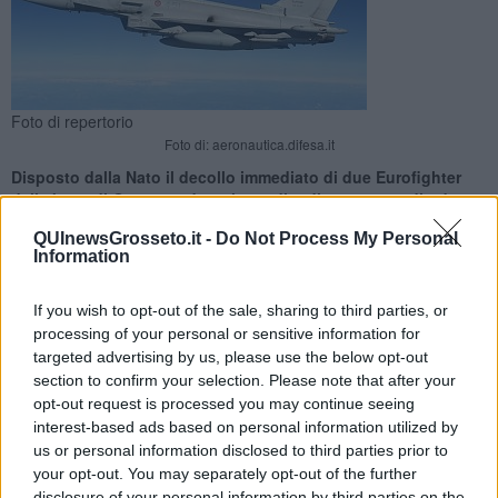
Foto di repertorio
Foto di: aeronautica.difesa.it
Disposto dalla Nato il decollo immediato di due Eurofighter
dalla base di Grosseto dopo la perdita di contatto radio da
parte di un P-180 straniero
QUInewsGrosseto.it -
Do Not Process My Personal
Information
If you wish to opt-out of the sale, sharing to third parties, or
processing of your personal or sensitive information for
targeted advertising by us, please use the below opt-out
GROSSETO —
Due caccia Eurofighter dell’Aeronautica Militare, in
section to confirm your selection. Please note that after your
servizio di allarme per la sorveglianza dello spazio aereo nazionale
opt-out request is processed you may continue seeing
nella base di Grosseto, sono decollati ieri poco prima delle 18,30
interest-based ads based on personal information utilized by
dalla base aerea di Grosseto a seguito di un ordine di
scramble
,
termine tecnico usato per definire un decollo immediato disposto
us or personal information disclosed to third parties prior to
dal Combined Air Operations Centre (Caoc) della Nato di Torrejón,
your opt-out. You may separately opt-out of the further
in Spagna.
disclosure of your personal information by third parties on the