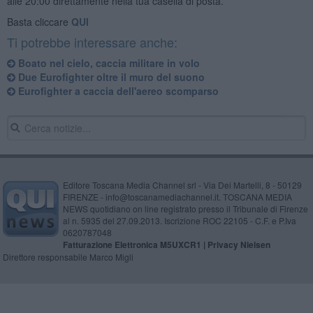
alle 20:00 direttamente nella tua casella di posta.
Basta cliccare
QUI
Ti potrebbe interessare anche:
Boato nel cielo, caccia militare in volo
Due Eurofighter oltre il muro del suono
Eurofighter a caccia dell'aereo scomparso
Editore Toscana Media Channel srl - Via Dei Martelli, 8 - 50129
FIRENZE - info@toscanamediachannel.it. TOSCANA MEDIA
NEWS quotidiano on line registrato presso il Tribunale di Firenze
al n. 5935 del 27.09.2013. Iscrizione ROC 22105 - C.F. e P.Iva
0620787048
Fatturazione Elettronica M5UXCR1 |
Privacy Nielsen
Direttore responsabile Marco Migli
Powered by
Aperion.it