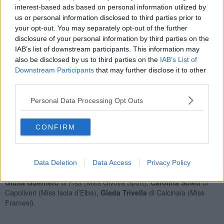
successo sfaccettato: ha vinto infatti come bellissima più votata su
interest-based ads based on personal information utilized by
internet la fascia di
Miss Social
.
us or personal information disclosed to third parties prior to
your opt-out. You may separately opt-out of the further
disclosure of your personal information by third parties on the
IAB’s list of downstream participants. This information may
Occhi marroni, capelli castani, segno zodiacale dei Gemelli, Ofelia
also be disclosed by us to third parties on the
IAB’s List of
ha già in tasca la laurea triennale in
Scienze della
Downstream Participants
that may further disclose it to other
Comunicazione
e adesso prosegue il suo percorso di studi
third parties.
nell'ateneo senese. Traguardo: laurea magistrale in strategia e
tecniche della comunicazione.
Personal Data Processing Opt Outs
La prefinale del concorso nazionale si terrà la settimana prossima a
Numana, nelle Marche. La delegazione toscana capitanata da
CONFIRM
Ofelia Passaponti conterà anche
Soele Coltelli
di Vicarello a
Livorno (Miss Cinema),
Alice Belli
di Viareggio (Miss Granducato),
Penelope Bonuccelli
anche lei di Viareggio (Miss Sorriso),
Carolina Cappa
di Livorno (Miss Miluna),
Matilde Gonfiantini
di
Data Deletion
Data Access
Privacy Policy
Prato (Miss Eleganza),
Elisa Calandi
di Firenze (Miss Rocchetta),
Giulia Guerriero
di Pisa (Miss Givova Sport),
Carolina Soleti
di
Capoliveri (Miss Isola d’Elba),
Giada Trivella
di Calcinaia (Miss
Framesi).