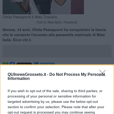
Ofelia Passaponti è Miss Toscana
Foto di: Miss Italia / Facebook
Senese, 24 anni, Ofelia Passaponti ha conquistato la fascia
che le consente l'accesso alla passerella nazionale di Miss
Italia. Ecco chi è
CASTELFIORENTINO —
Miss Toscana ha il sorriso di
Ofelia
QUInewsGrosseto.it -
Do Not Process My Personal
Passaponti
, la
studentessa senese 24enne
che nella finale
Information
regionale a Castelfiorentino ha battuto sul filo di lana la livornese
Carolina Cappa
. Terzo gradino del podio per la pisana
Giulia
If you wish to opt-out of the sale, sharing to third parties, or
Guerriero
.
processing of your personal or sensitive information for
E sarà dunque Ofelia - a Siena contradaiola dell'Istrice - a
targeted advertising by us, please use the below opt-out
rappresentare la Toscana sulle passerelle nazionali di Miss Italia in
section to confirm your selection. Please note that after your
testa alla delegazione di Miss in arrivo dal Granducato. Per lei un
opt-out request is processed you may continue seeing