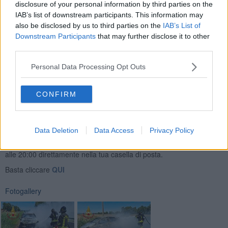
disclosure of your personal information by third parties on the
IAB’s list of downstream participants. This information may
also be disclosed by us to third parties on the
IAB’s List of
I vigili del fuoco intervenuti sul posto hanno estinto il rogo evitando
Downstream Participants
that may further disclose it to other
che le fiamme si propagassero ai campi adiacenti. L’autovettura è
third parties.
andata completamente distrutta.
Sul posto è intervenuta anche la polizia municipale.
Personal Data Processing Opt Outs
CONFIRM
Data Deletion
Data Access
Privacy Policy
Se vuoi leggere le notizie principali della Toscana iscriviti alla
Newsletter QUInews - ToscanaMedia.
Arriva gratis tutti i giorni
alle 20:00 direttamente nella tua casella di posta.
Basta cliccare
QUI
Fotogallery