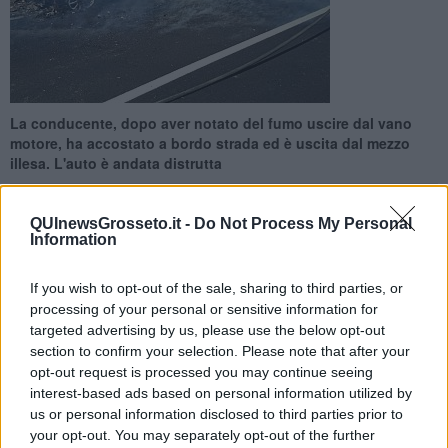
La conducente, dopo aver notato del fumo uscire dal vano
motore, ha accostato a bordo strada ed è uscita dal mezzo
illesa. L'auto è andata distrutta
QUInewsGrosseto.it -
Do Not Process My Personal
Information
If you wish to opt-out of the sale, sharing to third parties, or
GROSSETO —
Un'auto ha preso fuoco ed è stata completamente
divorata dalle fiamme sulla Strada della Trappola, poco prima di
processing of your personal or sensitive information for
Principina a Mare in direzione Marina di Grosseto. Il fatto è
targeted advertising by us, please use the below opt-out
accaduto nel primo pomeriggio di oggi.
section to confirm your selection. Please note that after your
opt-out request is processed you may continue seeing
La conducente, dopo aver notato del fumo fuoriuscire dal vano
interest-based ads based on personal information utilized by
motore, ha prontamente accostato a bordo strada ed è uscita dal
us or personal information disclosed to third parties prior to
mezzo illesa.
your opt-out. You may separately opt-out of the further