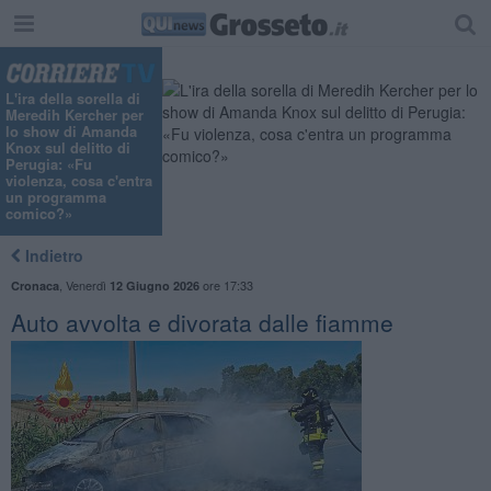
"
L'ira della sorella di
Meredih Kercher per
lo show di Amanda
Knox sul delitto di
Perugia: «Fu
violenza, cosa c'entra
un programma
comico?»
Indietro
,
Venerdì
ore 17:33
Cronaca
12 Giugno 2026
Auto avvolta e divorata dalle fiamme