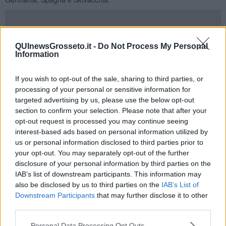
La medaglia d’oro è andata al campione slovacco, che si è imposto
QUInewsGrosseto.it -
Do Not Process My Personal
Information
sia con il braccio destro che con il sinistro. Proprio contro di lui
Tognetti ha avuto l’occasione di misurarsi, riuscendo persino a
portare l’incontro agli strap, ossia la legatura delle mani prevista
If you wish to opt-out of the sale, sharing to third parties, or
quando i due contendenti si sganciano.
processing of your personal or sensitive information for
targeted advertising by us, please use the below opt-out
section to confirm your selection. Please note that after your
opt-out request is processed you may continue seeing
interest-based ads based on personal information utilized by
us or personal information disclosed to third parties prior to
your opt-out. You may separately opt-out of the further
disclosure of your personal information by third parties on the
IAB’s list of downstream participants. This information may
also be disclosed by us to third parties on the
IAB’s List of
Downstream Participants
that may further disclose it to other
third parties.
Personal Data Processing Opt Outs