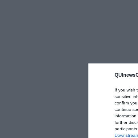
QUInewsGr
If you wish 
sensitive in
confirm you
continue se
information 
further disc
participants
Downstream 