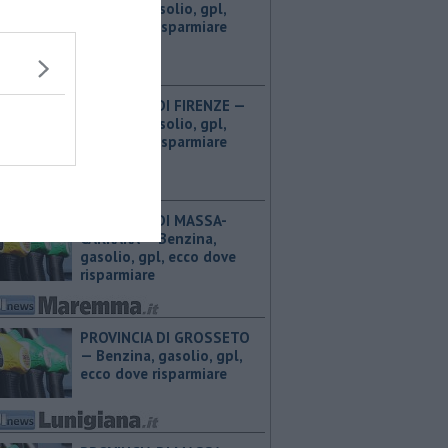
Benzina, gasolio, gpl,
ecco dove risparmiare
PROVINCIA DI FIRENZE — ​
Benzina, gasolio, gpl,
ecco dove risparmiare
PROVINCIA DI MASSA-
CARRARA — ​Benzina,
gasolio, gpl, ecco dove
risparmiare
PROVINCIA DI GROSSETO
— ​Benzina, gasolio, gpl,
ecco dove risparmiare