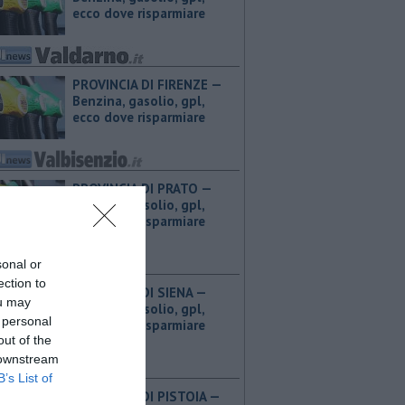
ecco dove risparmiare
PROVINCIA DI FIRENZE — ​
Benzina, gasolio, gpl,
ecco dove risparmiare
PROVINCIA DI PRATO — ​
Benzina, gasolio, gpl,
ecco dove risparmiare
sonal or
ection to
PROVINCIA DI SIENA — ​
ou may
Benzina, gasolio, gpl,
 personal
ecco dove risparmiare
out of the
 downstream
B’s List of
PROVINCIA DI PISTOIA — ​