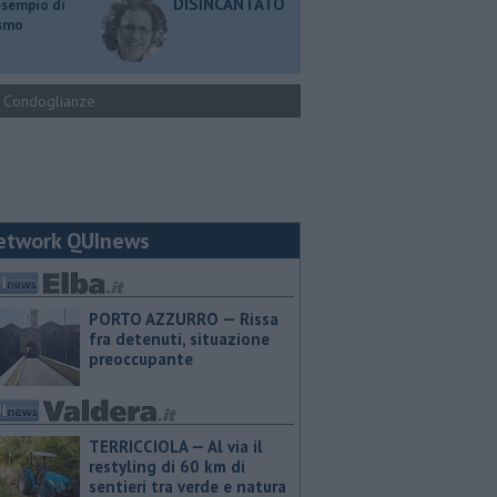
DISINCANTATO
esempio di
ismo
Condoglianze
etwork QUInews
PORTO AZZURRO — Rissa
fra detenuti, situazione
preoccupante
TERRICCIOLA — Al via il
restyling di 60 km di
sentieri tra verde e natura