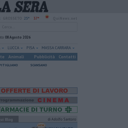
25°
37°
:
GROSSETO
QuiNews.net
ato
08 Agosto 2026
A
LUCCA
PISA
MASSA CARRARA
ste
Animali
Pubblicità
Contatti
PITIGLIANO
SCANSANO
ui Blog
di Adolfo Santoro