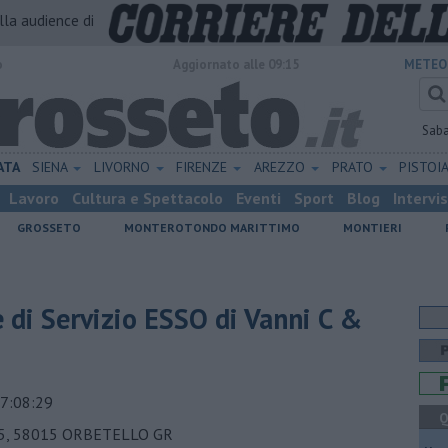
alla audience di
o
Aggiornato alle 09:15
METEO
Sab
ATA
SIENA
LIVORNO
FIRENZE
AREZZO
PRATO
PISTOI
Lavoro
Cultura e Spettacolo
Eventi
Sport
Blog
Intervi
GROSSETO
MONTEROTONDO MARITTIMO
MONTIERI
e di Servizio ESSO di Vanni C &
7:08:29
Q
5, 58015 ORBETELLO GR