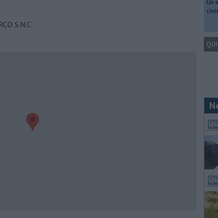
​Un 
civ
CO S.N.C.
QUI
N