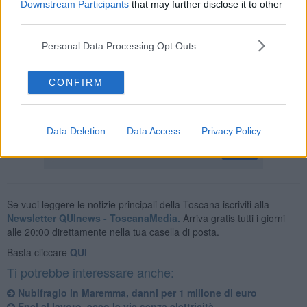
precedente, e l’
installazione di innovativi interruttori
Downstream Participants
that may further disclose it to other
motorizzati
per attivare l’automatizzazione dell’impianto, che potrà
third parties.
così essere telecomandato da remoto.
Personal Data Processing Opt Outs
Durante i lavori, in programma per domani,
a partire dalle 9
fino al
primo pomeriggio, mancherà l'elettricità per un gruppo di utenze
comprese nel centro del paese e aree limitrofe
CONFIRM
Le utenze sono state informate attraverso affissioni nella zona
interessata.
Data Deletion
Data Access
Privacy Policy
Se vuoi leggere le notizie principali della Toscana iscriviti alla
Newsletter QUInews - ToscanaMedia.
Arriva gratis tutti i giorni
alle 20:00 direttamente nella tua casella di posta.
Basta cliccare
QUI
Ti potrebbe interessare anche:
Nubifragio in Maremma, danni per 1 milione di euro
Enel al lavoro, ecco le vie senza elettricità