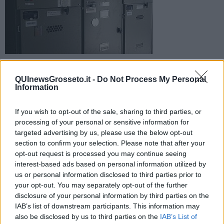
I tecnici rinnoveranno la cabina principale con la posa di un
nuovo trasformatore e nuovi interruttori motorizzati
QUInewsGrosseto.it -
Do Not Process My Personal
Information
If you wish to opt-out of the sale, sharing to third parties, or
processing of your personal or sensitive information for
targeted advertising by us, please use the below opt-out
MONTIERI —
section to confirm your selection. Please note that after your
Intervento di potenziamento alla cabina principale di Montieri.
opt-out request is processed you may continue seeing
interest-based ads based on personal information utilized by
us or personal information disclosed to third parties prior to
your opt-out. You may separately opt-out of the further
disclosure of your personal information by third parties on the
I tecnici di E- distribuzone rinnoveranno la cabina attraverso
la
IAB’s list of downstream participants. This information may
posa di un nuovo trasformatore da 400 KVA,
di ultima
generazione e di maggiore potenza rispetto alla macchina
also be disclosed by us to third parties on the
IAB’s List of