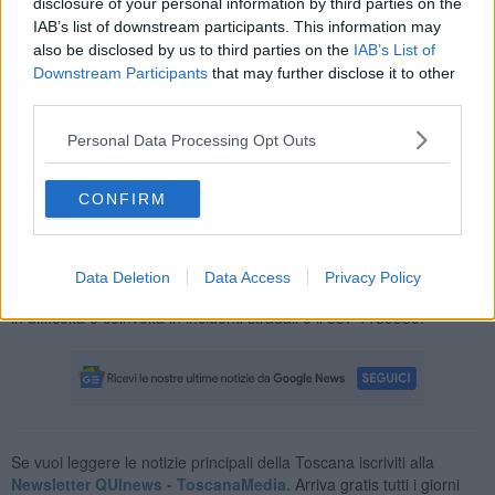
disclosure of your personal information by third parties on the
IAB’s list of downstream participants. This information may
also be disclosed by us to third parties on the
IAB’s List of
L'animale, salvato dalle fiamme, è stato affidato alle cure di
Downstream Participants
that may further disclose it to other
Progetto migratoria, associazione specializzata che lo ha ricoverato
third parties.
nella Corte degli assioli gestita nei pressi di Montiano in località
Cupi. Ora Washington è pronto per affrontare la lunga migrazione
Personal Data Processing Opt Outs
invernale verso il centro Africa.
Alla liberazione ci sarà anche il sindaco Antonfrancesco Vivarelli
CONFIRM
Colonna, i rappresentanti dell'Ufficio territoriale caccia e pesca della
Regione Toscana, i rappresentanti della onlus Sos animali, i
proprietari del vivaio Principina e i volontari del Progetto Migratoria.
Data Deletion
Data Access
Privacy Policy
Si ricorda che il numero di Grosseto per segnalare fauna selvatica
in difficoltà o coinvolta in incidenti stradali è il 337 1189339.
Se vuoi leggere le notizie principali della Toscana iscriviti alla
Newsletter QUInews - ToscanaMedia.
Arriva gratis tutti i giorni