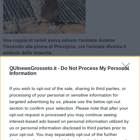
Una coppia di turisti aveva salvato l'animale durante
l'incendio alla pineta di Principina, ora l'animale diventa il
simbolo della rinascita
QUInewsGrosseto.it -
Do Not Process My Personal
Information
If you wish to opt-out of the sale, sharing to third parties, or
GROSSETO —
Il giovane assiolo che due villeggianti di Principina
processing of your personal or sensitive information for
avevano raccolto e salvato durante l’incendio che ha distrutto il
targeted advertising by us, please use the below opt-out
vivaio di Principina tornerà libero il primo di settembre alle ore 15
section to confirm your selection. Please note that after your
nello stesso luogo dove era stato ritrovato.
opt-out request is processed you may continue seeing
La sua libertà sarà un simbolo e un auspicio per la
rinascita della
interest-based ads based on personal information utilized by
pineta
danneggiata dalle fiamme e la ripresa delle attività
us or personal information disclosed to third parties prior to
commerciali del vivaio.
your opt-out. You may separately opt-out of the further