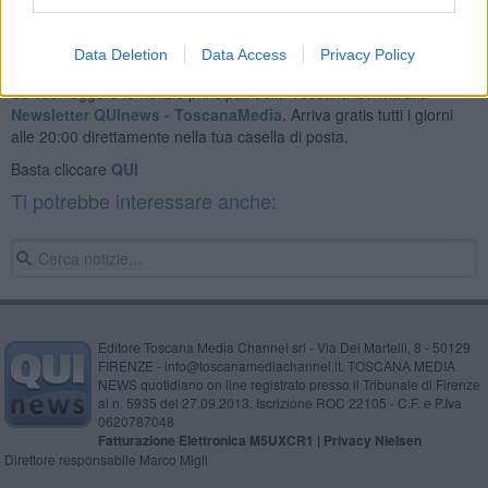
Data Deletion
Data Access
Privacy Policy
Se vuoi leggere le notizie principali della Toscana iscriviti alla
Newsletter QUInews - ToscanaMedia.
Arriva gratis tutti i giorni
alle 20:00 direttamente nella tua casella di posta.
Basta cliccare
QUI
Ti potrebbe interessare anche:
Editore Toscana Media Channel srl - Via Dei Martelli, 8 - 50129
FIRENZE - info@toscanamediachannel.it. TOSCANA MEDIA
NEWS quotidiano on line registrato presso il Tribunale di Firenze
al n. 5935 del 27.09.2013. Iscrizione ROC 22105 - C.F. e P.Iva
0620787048
Fatturazione Elettronica M5UXCR1 |
Privacy Nielsen
Direttore responsabile Marco Migli