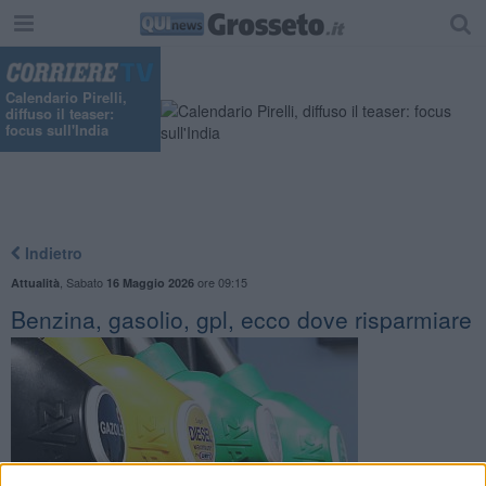
Calendario Pirelli,
diffuso il teaser:
focus sull'India
Indietro
,
Sabato
ore 09:15
Attualità
16 Maggio 2026
Benzina, gasolio, gpl, ecco dove risparmiare