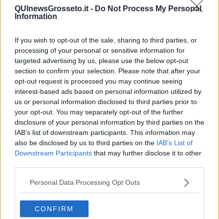
QUInewsGrosseto.it -
Do Not Process My Personal
Information
If you wish to opt-out of the sale, sharing to third parties, or
Ecco l'elenco dei prezzi del carburante in provincia di
processing of your personal or sensitive information for
Grosseto. Comune per comune gli impianti più economici
targeted advertising by us, please use the below opt-out
dove fare rifornimento.
section to confirm your selection. Please note that after your
opt-out request is processed you may continue seeing
interest-based ads based on personal information utilized by
us or personal information disclosed to third parties prior to
your opt-out. You may separately opt-out of the further
disclosure of your personal information by third parties on the
PROVINCIA DI GROSSETO —
Questi i prezzi dei carburanti
IAB’s list of downstream participants. This information may
rilevati al giorno 16 May 2026
dal
Ministero dello sviluppo
also be disclosed by us to third parties on the
IAB’s List of
economico
Downstream Participants
that may further disclose it to other
third parties.
Personal Data Processing Opt Outs
CONFIRM