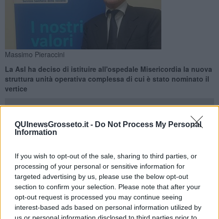
Massimo Pieraccini
La Asl ha deciso di istituire all'ospedale Misericordia la nuova
struttura unità operativa complessa di cui è stato nominato il
vertice
QUInewsGrosseto.it -
Do Not Process My Personal
Information
GROSSETO —
L'Asl Toscana sud est ha deciso di istituire presso
If you wish to opt-out of the sale, sharing to third parties, or
l’ospedale Misericordia di Grosseto, la nuova struttura Unità
processing of your personal or sensitive information for
Operativa Complessa (Uoc) di Radiologia Vascolare interventistica
targeted advertising by us, please use the below opt-out
e il direttore è Massimo Pieraccini. La nomina è stata effettuata nei
section to confirm your selection. Please note that after your
giorni scorsi dal direttore generale della Asl Antonio D'Urso a
opt-out request is processed you may continue seeing
seguito della selezione che ha visto in Pieraccini il candidato più
interest-based ads based on personal information utilized by
idoneo.
us or personal information disclosed to third parties prior to