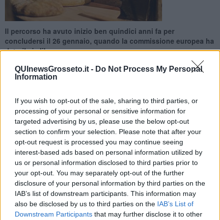
Il percorso ha avuto inizio ben quindici anni fa per
concludersi il 26 gennaio, quando la commissione europea ha
dato il via libera
QUInewsGrosseto.it -
Do Not Process My Personal
Information
If you wish to opt-out of the sale, sharing to third parties, or
processing of your personal or sensitive information for
GROSSETO —
L’annuncio è stato dato da Confagricoltura.
targeted advertising by us, please use the below opt-out
Finalmente anche questo prodotto, apprezzato e stimato, ha una
section to confirm your selection. Please note that after your
denominazione di origine protetta che ne identifica l’unicità in tutta
la regione e l’Unione Europea.
opt-out request is processed you may continue seeing
interest-based ads based on personal information utilized by
A presentare questo importante riconoscimento sono stati i
us or personal information disclosed to third parties prior to
promotori, tra cui il direttore di Confagricoltura Grosseto
Paolo
your opt-out. You may separately opt-out of the further
Rossi
, insieme al Consorzio di promozione e tutela del pane
disclosure of your personal information by third parties on the
toscano a lievitazione naturale, il consorzio Imp.Agri e diversi
IAB’s list of downstream participants. This information may
produttori di grano.
also be disclosed by us to third parties on the
IAB’s List of
Downstream Participants
that may further disclose it to other