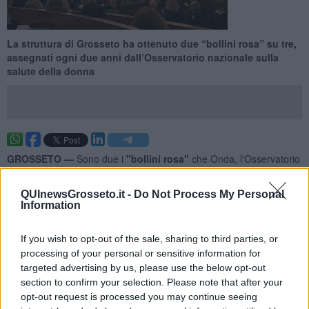
La struttura di Grosseto ha ottenuto due “bollini rosa” su tre,
assegnati ogni due anni dall’Osservatorio nazionale sulla
salute della donna
GROSSETO —
Sono due i
"bollini rosa"
che Onda, l'Osservatorio
nazionale sulla salute della donna, ha assegnato all'ospedale
Misericordia di Grosseto per i servizi a misura di donna.
QUInewsGrosseto.it -
Do Not Process My Personal
Information
Ogni due anni, dal 2007, questa associazione stila un elenco degli
ospedali che offrono i servizi migliori per la popolazione femminile:
dalle strutture maggiormente qualificate nella cura di patologie
If you wish to opt-out of the sale, sharing to third parties, or
specifiche, a reparti di ginecologia e ostetricia all'avanguardia. Gli
processing of your personal or sensitive information for
ospedali che hanno queste particolari caratteristiche vengono
targeted advertising by us, please use the below opt-out
premiati con tre, due o un bollino, in base al punteggio ricevuto.
section to confirm your selection. Please note that after your
opt-out request is processed you may continue seeing