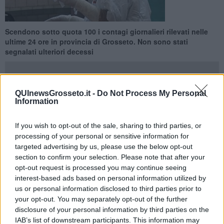
Scendono sotto quota 100 i contagi giornalieri rilevati nelle
ultime 24 ore in provincia di Grosseto. Non sono stati
segnalati ulteriori decessi
QUInewsGrosseto.it -
Do Not Process My Personal
Information
GROSSETO —
Su 422 tamponi processati nelle ultime 24 ore tra
Grosseto e provincia sono
69 i contagi
da coronavirus Covid-19
If you wish to opt-out of the sale, sharing to third parties, or
rilevati. Ieri erano stati 105.
processing of your personal or sensitive information for
targeted advertising by us, please use the below opt-out
Nel dettaglio i casi sono stati segnalati a Arcidosso 6, Capalbio 1,
section to confirm your selection. Please note that after your
Castel Del Piano 5, Castiglione della Pescaia 1, Follonica 6,
opt-out request is processed you may continue seeing
Gavorrano 3,
Grosseto 22
, Manciano 4, Massa Marittima 2, Monte
interest-based ads based on personal information utilized by
Argentario 4, Orbetello 4, Pitigliano 4, Roccastrada 3, Scarlino 2,
us or personal information disclosed to third parties prior to
Sorano 2. Non si registra alcun ulteriore decesso.
your opt-out. You may separately opt-out of the further
disclosure of your personal information by third parties on the
IAB’s list of downstream participants. This information may