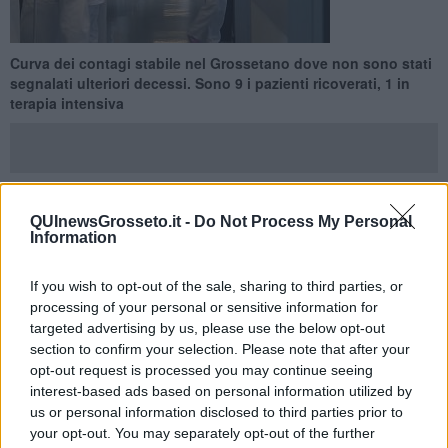
Curva dei contagi stabile nel Grossetano dove non sono stati
segnalati ulteriori decessi. Sono 9 i pazienti ricoverati, 1 in
terapia intensiva
QUInewsGrosseto.it -
Do Not Process My Personal
GROSSETO —
Su 350 test e tamponi processati nelle ultime 24
Information
ore tra Grosseto e provincia sono
52 i nuovi contagi
da
coronavirus Covid-19.
If you wish to opt-out of the sale, sharing to third parties, or
Sono stati rilevati ad Arcidosso 1, Campagnatico 1, Castel Del
processing of your personal or sensitive information for
Piano 1, Follonica 4, Gavorrano 1,
Grosseto 26
, Manciano 2,
targeted advertising by us, please use the below opt-out
Massa Marittima 3, Monte Argentario 6, Orbetello 4, Roccalbegna
section to confirm your selection. Please note that after your
1, Santa Fiora 1, Seggiano 1.
opt-out request is processed you may continue seeing
interest-based ads based on personal information utilized by
us or personal information disclosed to third parties prior to
your opt-out. You may separately opt-out of the further