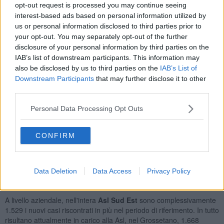
opt-out request is processed you may continue seeing
Si registrano
2 ulteriori decessi
, relativi a una donna di 72 anni e
interest-based ads based on personal information utilized by
a un uomo di 82 anni, entrambi deceduti presso l'ospedale
us or personal information disclosed to third parties prior to
Misericordia di Grosseto.
your opt-out. You may separately opt-out of the further
disclosure of your personal information by third parties on the
IAB’s list of downstream participants. This information may
also be disclosed by us to third parties on the
IAB’s List of
Downstream Participants
that may further disclose it to other
I numeri arrivano col bollettino emesso quotidianamente dalla
Asl
third parties.
Sud Est
. I nuovi contagi riguardano 75 persone di età al di sotto
dei 18 anni, 101 tra 19 e 34 anni, 103 tra 35 e 49 anni, 97 fra 50 e
Personal Data Processing Opt Outs
64 anni, 32 fra 65 e 79 anni e 19 over 80. In 3 casi il dato non
risulta disponibile. Sono invece 85 i nuovi
guariti
.
Quanto ai
ricoveri
, poi, attualmente all'ospedale Misericordia di
CONFIRM
Grosseto sono accolti complessivamente
50
pazienti Covid: 43 in
reparto di degenza (circa l'80% non vaccinati, circa il 20% vaccinati
con 1 dose o con 2 dosi da più di 120 giorni) e 7 in terapia intensiva
Data Deletion
Data Access
Privacy Policy
(circa l'85% non vaccinati, circa il 15% vaccinati con 1 dose o con 2
dosi da più di 120 giorni).
A livello aziendale, nell'intera
Asl Sud Est
sono complessivamente
1.529 i nuovi casi riscontrati in più nel periodo di riferimento. In tutto
risultano attualmente in carico alla Asl, nel Grossetano, 1.668